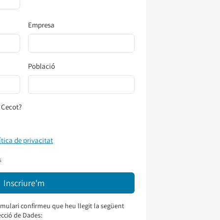
Empresa
Població
 Cecot?
ítica de privacitat
s
mulari confirmeu que heu llegit la següent
ecció de Dades: